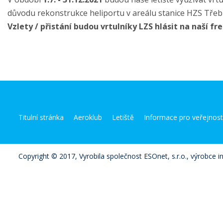
důvodu rekonstrukce heliportu v areálu stanice HZS Třebí
Vzlety / přistání budou vrtulníky LZS hlásit na naší fr
Titulní stránka
Aeroklub
Letiště
Informace pro veřejnos
Copyright © 2017, Vyrobila společnost ESOnet, s.r.o., výrobce i