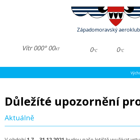
Západomoravský aeroklub
Vítr 000° 00
0
0
KT
°C
°C
Vých
Důležíté upozornění pro
Aktuálně
V období
1.7. - 31.12.2021
budou naše letiště využívat vrtu