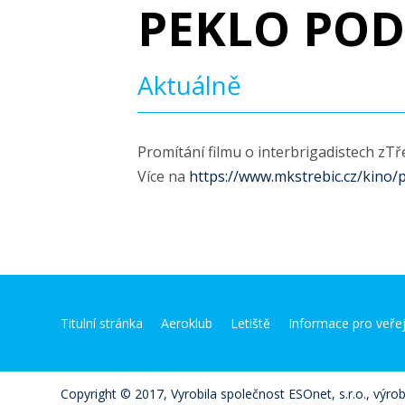
PEKLO PO
Aktuálně
Promítání filmu o interbrigadistech zT
Více na
https://www.mkstrebic.cz/kino
Titulní stránka
Aeroklub
Letiště
Informace pro veře
Copyright © 2017, Vyrobila společnost ESOnet, s.r.o., výro