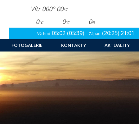
Vítr 000° 00
KT
0
0
0
°C
°C
%
05:02 (05:39)
(20:25) 21:01
Východ
Západ
FOTOGALERIE
KONTAKTY
AKTUALITY