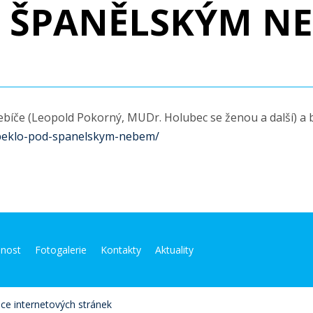
D ŠPANĚLSKÝM N
řebíče (Leopold Pokorný, MUDr. Holubec se ženou a další) 
/peklo-pod-spanelskym-nebem/
jnost
Fotogalerie
Kontakty
Aktuality
bce internetových stránek