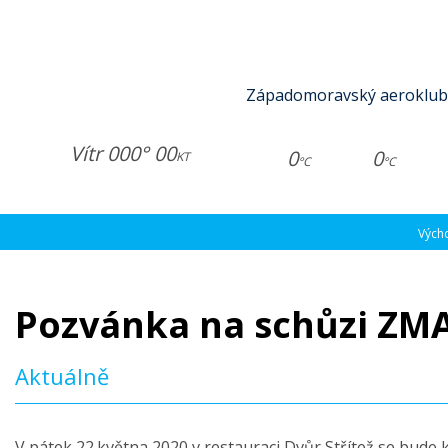
Západomoravský aeroklub
Vítr 000° 00
0
0
KT
°C
°C
Vých
Pozvánka na schůzi ZM
Aktuálně
V pátek 22.května 2020 v restauraci Dvůr Střítež se bude