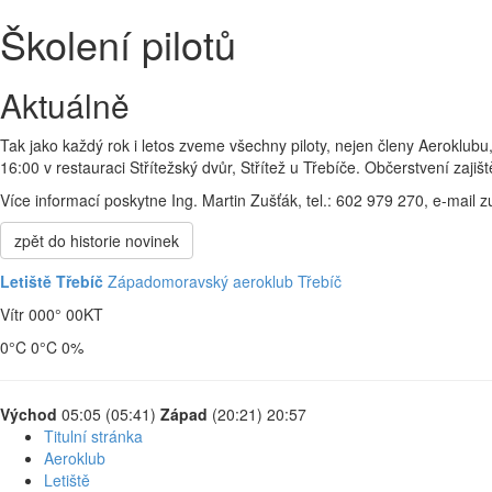
Školení pilotů
Aktuálně
Tak jako každý rok i letos zveme všechny piloty, nejen členy Aeroklubu,
16:00 v restauraci Střítežský dvůr, Střítež u Třebíče. Občerstvení zajiš
Více informací poskytne Ing. Martin Zušťák, tel.: 602 979 270, e-mai
zpět do historie novinek
Letiště Třebíč
Západomoravský aeroklub Třebíč
Vítr 000° 00
KT
0
°C
0
°C
0
%
Východ
05:05 (05:41)
Západ
(20:21) 20:57
Titulní stránka
Aeroklub
Letiště