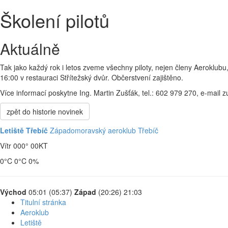
Školení pilotů
Aktuálně
Tak jako každý rok i letos zveme všechny piloty, nejen členy Aeroklubu,
16:00 v restauraci Střítežský dvůr. Občerstvení zajištěno.
Více informací poskytne Ing. Martin Zušťák, tel.: 602 979 270, e-mai
zpět do historie novinek
Letiště Třebíč
Západomoravský aeroklub Třebíč
Vítr 000° 00
KT
0
°C
0
°C
0
%
Východ
05:01 (05:37)
Západ
(20:26) 21:03
Titulní stránka
Aeroklub
Letiště